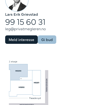
Lars Erik Grievstad
99 15 60 31
leg@privatmegleren.no
Meld interesse
Gi bud